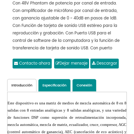
Con 48V Phantom de potencia por canal de entrada.
Con amplificador de micrófono por canal de entrada,
con ganancia ajustable de 0 ~ 40dB en pasos de 1dB.
Con Función de tarjeta de sonido USB estéreo para la
reproducción y grabación. Con Puerto USB para el
control de software de la computadora y la función de
transferencia de tarjeta de sonido USB. Con puerto
serie RS232 para el control de software de la
computadora y la función de control central. Con
Contacto ahora
Dejar mensaje
Descargar
puerto serie RS485 para el control de software de la
computadora y la función de control central. Con
interfaz de red para el control de software de la
Introducción
Especificación
Conexión
computadora y la función de control central, la gestión
de múltiples dispositivos simultáneamente a través de
Este dispositivo es una matriz de medios de mezcla automática de 8 en 8
la conexión de red. Con 8 puertos GPIO externos. Con
salidas con 8 entradas analógicas y 8 salidas analógicas, y una variedad
una pantalla LCD, lo que le permite configurar una
de funciones DSP como supresión de retroalimentación incorporada,
gama de funciones como el nombre del dispositivo, los
mezcla automática, mezcla de matriz, ecualizador, cruce, compresor, AGC
ajustes preestablecidos del dispositivo, La IP del
(control automático de ganancia), AEC (cancelación de eco acústico) y