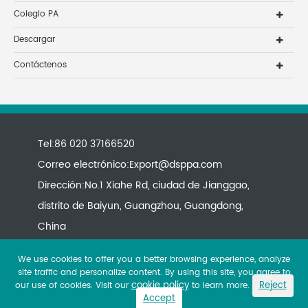
Colegio PA
Descargar
Contáctenos
Tel:86 020 37166520
Correo electrónico:
Export@dsppa.com
Dirección:No.1 Xiahe Rd, ciudad de Jianggao,
distrito de Baiyun, Guangzhou, Guangdong,
China
We use cookies to offer you a better browsing experience, analyze
site traffic and personalize content. By using this site, you agree to
cookie policy
Reject
our use of cookies. Visit our
to learn more.
Accept