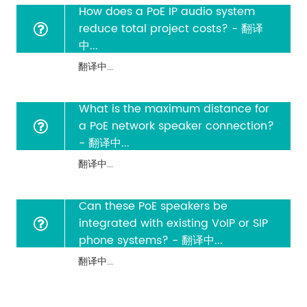
How does a PoE IP audio system
reduce total project costs? - 翻译
中...
翻译中...
What is the maximum distance for
a PoE network speaker connection?
- 翻译中...
翻译中...
Can these PoE speakers be
integrated with existing VoIP or SIP
phone systems? - 翻译中...
翻译中...