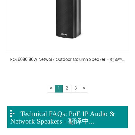
POE6080 80W Network Outdoor Column Speaker - 翻译中...
«
1
2
3
»
Technical FAQs: PoE IP Audio &
Network Speakers - 翻译中...