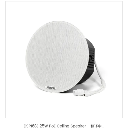
DSP168E 25W PoE Ceiling Speaker - 翻译中...