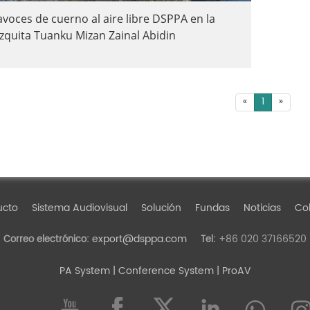
avoces de cuerno al aire libre DSPPA en la
quita Tuanku Mizan Zainal Abidin
«
1
»
ucto
Sistema Audiovisual
Solución
Fundas
Noticias
Col
export@dsppa.com
+86 020 37166520
Correo electrónico:
Tel:
PA System
| Conference System | ProAV