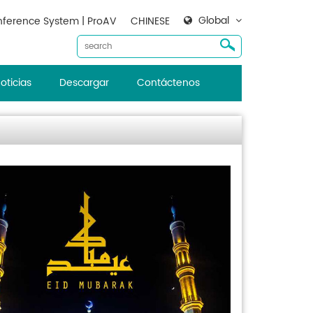
Global
ference System | ProAV
CHINESE
oticias
Descargar
Contáctenos