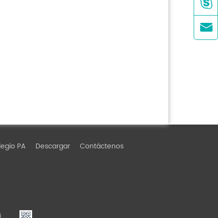


egio PA
Descargar
Contáctenos