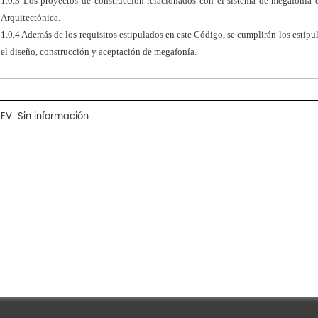
1.0.3 Los proyectos de construcción relacionados con el sistema de megafonía d
Arquitectónica.
1.0.4 Además de los requisitos estipulados en este Código, se cumplirán los estipu
el diseño, construcción y aceptación de megafonía.
EV: Sin información