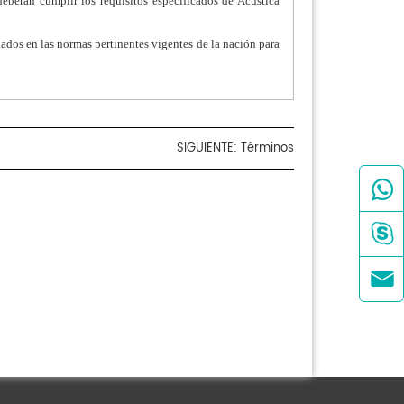
eberán cumplir los requisitos especificados de Acústica
lados en las normas pertinentes vigentes de la nación para
SIGUIENTE:
Términos


