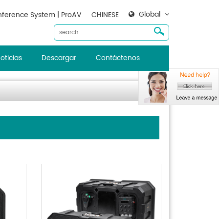
Global
ference System | ProAV
CHINESE
oticias
Descargar
Contáctenos