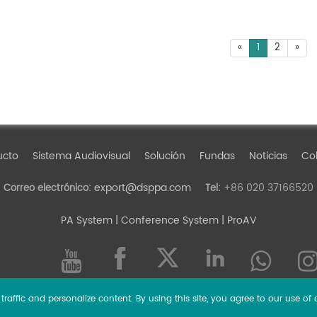
activo
«
1
2
»
ucto
Sistema Audiovisual
Solución
Fundas
Noticias
Col
export@dsppa.com
+86 020 37166520
Correo electrónico:
Tel:
PA System
| Conference System | ProAV
raffic and personalize content. By using this site, you agree to our use of 
l rights reserved.