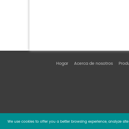
Hogar
Acerca de nosotros
Prod
We use cookies to offer you a better browsing experience, analyze site t
Copyright ©
2026 Guangzhou DSPPA Audio Co., Ltd.
Al