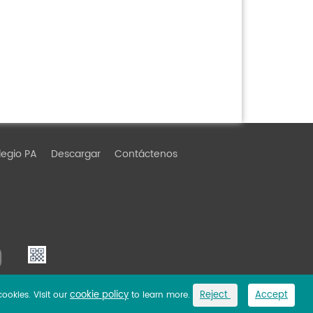
egio PA
Descargar
Contáctenos
cookie policy
Reject
Accept
cookies. Visit our
to learn more.
Link
Privacy Policy
Sitemap