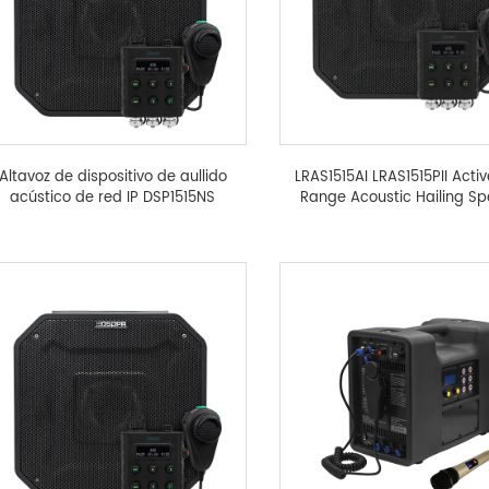
Altavoz de dispositivo de aullido
LRAS1515AI LRAS1515PII Acti
acústico de red IP DSP1515NS
Range Acoustic Hailing S
System with Howling Suppre
翻译中...