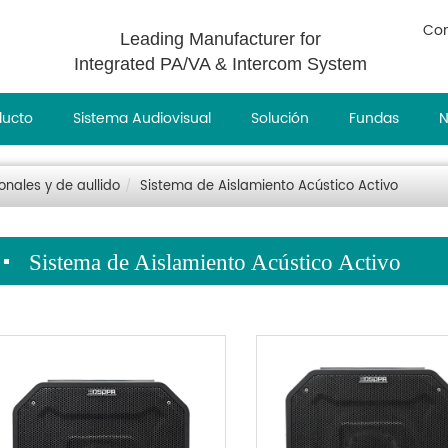
Con
Leading Manufacturer for
Integrated PA/VA & Intercom System
ducto
Sistema Audiovisual
Solución
Fundas
N
onales y de aullido
Sistema de Aislamiento Acústico Activo
Sistema de Aislamiento Acústico Activo