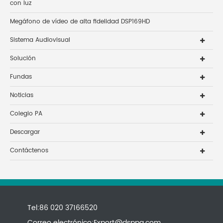
con luz
Megáfono de vídeo de alta fidelidad DSP169HD
Sistema Audiovisual
Solución
Fundas
Noticias
Colegio PA
Descargar
Contáctenos
Tel:86 020 37166520
Correo electrónico:
Export@dsppa.com