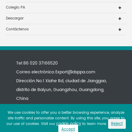
Colegio PA
Descargar
Contáctenos
Tel:86 020 37166520
Correo electrónico:
Export@dsppa.com
Dirección:No.1 Xiahe Rd, ciudad de Jianggao,
distrito de Baiyun, Guangzhou, Guangdong,
China
We use cookies to offer you a better browsing experience, analyze
site traffic and personalize content. By using this site, you agree to
cookie policy
Reject
our use of cookies. Visit our
to learn more.
Accept