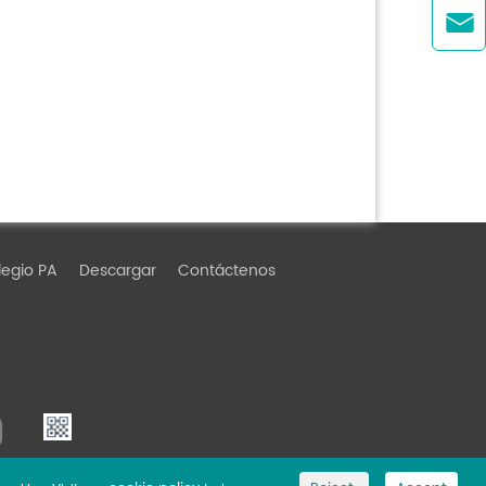

egio PA
Descargar
Contáctenos