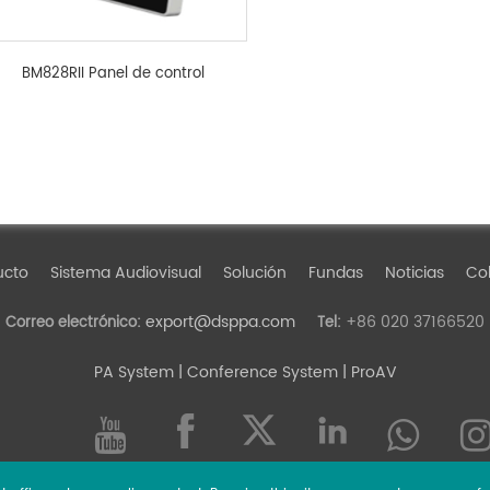
BM828RII Panel de control
ucto
Sistema Audiovisual
Solución
Fundas
Noticias
Col
export@dsppa.com
+86 020 37166520
Correo electrónico:
Tel:
PA System
| Conference System | ProAV