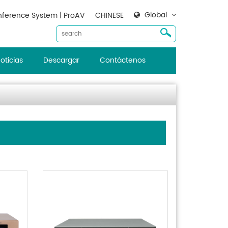
Global
ference System | ProAV
CHINESE
oticias
Descargar
Contáctenos