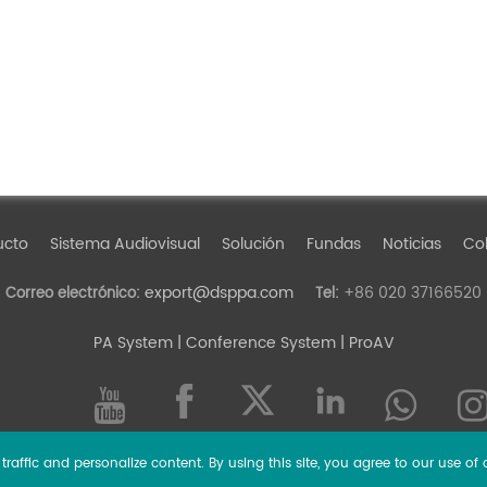
ucto
Sistema Audiovisual
Solución
Fundas
Noticias
Col
export@dsppa.com
+86 020 37166520
Correo electrónico:
Tel:
PA System
| Conference System | ProAV
raffic and personalize content. By using this site, you agree to our use of 
l rights reserved.