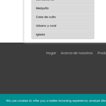
Mezquita
Casa de culto
Urbano y rural
Iglesia
Hogar
Acerca de nosotros
Prod
We use cookies to offer you a better browsing experience, analyze site t
Copyright ©
2026 Guangzhou DSPPA Audio Co., Ltd.
Al