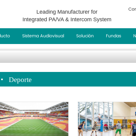
Con
Leading Manufacturer for
Integrated PA/VA & Intercom System
ducto
Sistema Audiovisual
Solución
Fundas
N
Deporte