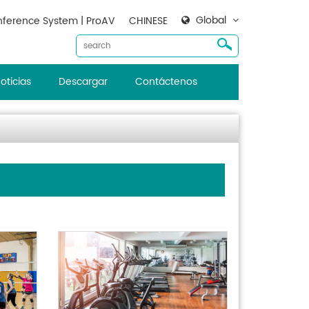
Global
ference System | ProAV
CHINESE
oticias
Descargar
Contáctenos