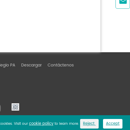

egio PA
Descargar
Contáctenos
cookie policy
Reject
Accept
cookies. Visit our
to learn more.
Link
Privacy Policy
Sitemap