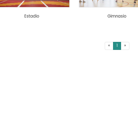
Estadio
Gimnasio
«
1
»