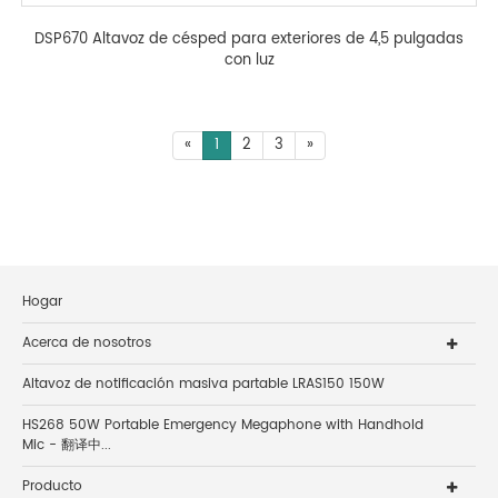
DSP670 Altavoz de césped para exteriores de 4,5 pulgadas
con luz
«
1
2
3
»
Hogar
Acerca de nosotros
Altavoz de notificación masiva partable LRAS150 150W
HS268 50W Portable Emergency Megaphone with Handhold
Mic - 翻译中...
Producto