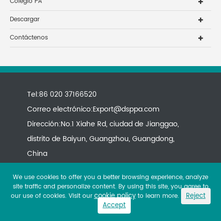
Colegio PA
Descargar
Contáctenos
Tel:86 020 37166520
Correo electrónico:
Export@dsppa.com
Dirección:No.1 Xiahe Rd, ciudad de Jianggao,
distrito de Baiyun, Guangzhou, Guangdong,
China
We use cookies to offer you a better browsing experience, analyze
site traffic and personalize content. By using this site, you agree to
cookie policy
Reject
our use of cookies. Visit our
to learn more.
Accept
Copyright ©
All rights reserved.