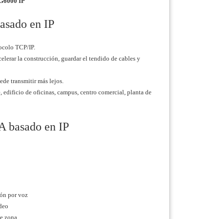
AG6000 IP
basado en IP
tocolo TCP/IP.
lerar la construcción, guardar el tendido de cables y
ede transmitir más lejos.
, edificio de oficinas, campus, centro comercial, planta de
PA basado en IP
ón por voz
deo
de zona