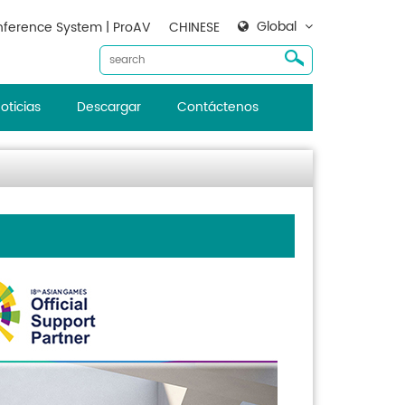
Global
ference System | ProAV
CHINESE
oticias
Descargar
Contáctenos