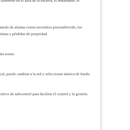
ferente en el aula de la escuela, el restaurante, el
l modo de alarma contra incendios preestablecido, los
ctimas y pérdidas de propiedad.
las zonas.
local, puede cambiar a la red y seleccionar música de fondo.
sitivo de subcontrol para facilitar el control y la gestión.