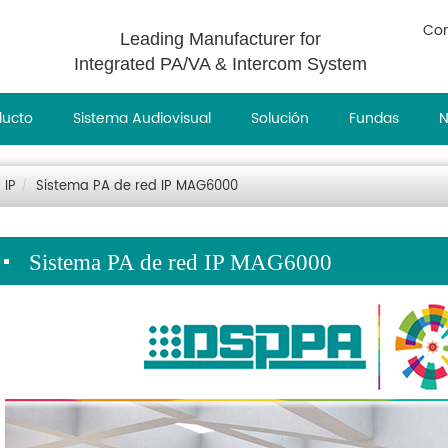
Con
Leading Manufacturer for
Integrated PA/VA & Intercom System
ducto
Sistema Audiovisual
Solución
Fundas
N
 IP
Sistema PA de red IP MAG6000
Sistema PA de red IP MAG6000