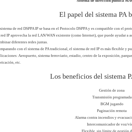
Sistema de dirección pública M
El papel del sistema PA 
 sistema de red DSPPA IP se basa en el Protocolo DSPPA y es compatible con el pro
 red IP aprovecha la red LAN/WAN existente (como Internet), que puede ayudar a ace
mbinar diferentes redes juntas.
mparando con el sistema de PA tradicional, el sistema de red IP es más flexible y pu
licaciones: Aeropuerto, sistema ferroviario, estadio, centro de la exposición, parque
bricación, etc.
Los beneficios del sistema 
Gestión de zona
Transmisión programada
BGM jugando
Paginación remota
Alarma contra incendios y evacuaci
Intercomunicador de voz/ví
Flexible, sin límite de gestión 