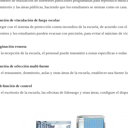
mento de realización de diferentes particiones programadas para reproducir música di
rmitorio y las áreas públicas, haciendo que los estudiantes se sientan como en casa.
nción de vinculación de fuego escolar
tegre con el sistema de protección contra incendios de la escuela, de acuerdo con e
estros y los estudiantes pueden evacuar con precisión, para evitar el máximo de ví
ginación remota
 la recepción de la escuela, el personal puede transmitir a zonas específicas o todas 
nción de selección multi-fuente
 el restaurante, dormitorio, aulas y otras áreas de la escuela, establecer una fuente 
b-función de control
 el escritorio de la escuela, las oficinas de liderazgo y otras áreas, configure el dispo