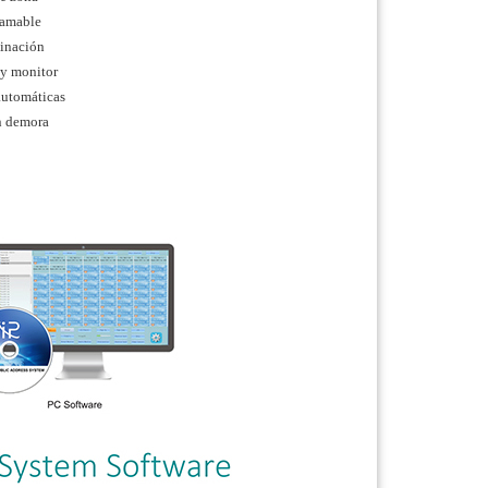
ramable
ginación
 y monitor
automáticas
in demora