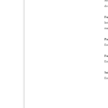
Mo
do
Fu
In
ma
Pa
En
Fu
En
Su
En